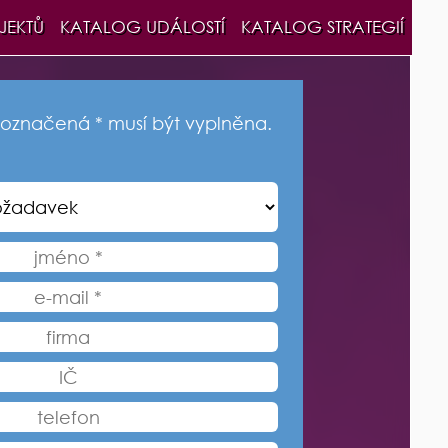
JEKTŮ
KATALOG UDÁLOSTÍ
KATALOG STRATEGIÍ
označená * musí být vyplněna.