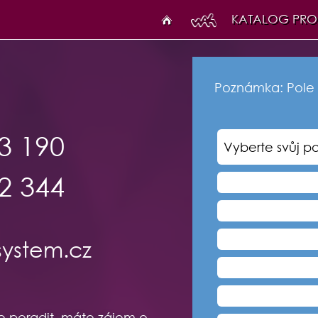
KATALOG PRO
Poznámka: Pole 
3
190
2
344
y
ste
m.cz
e poradit, máte zájem o