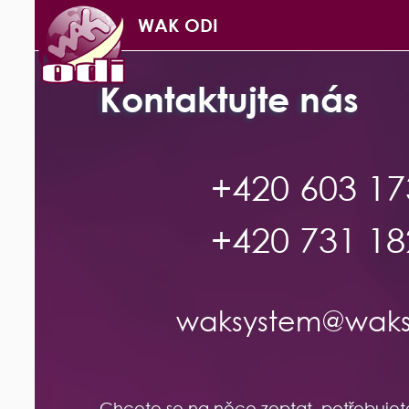
WAK ODI
Kontaktujte nás
+420
603
17
+420
731
18
wak
system
@waks
Chcete se na něco zeptat, potřebujet