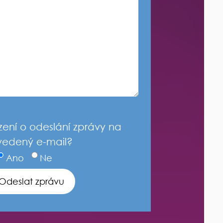
zení o odeslání zprávy na
vedený e-mail?
Ano
Ne